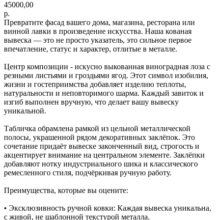
45000,00
р.
Превратите фасад вашего дома, магазина, ресторана или
винной лавки в произведение искусства. Наша кованая
вывеска — это не просто указатель, это сильное первое
впечатление, статус и характер, отлитые в металле.
Центр композиции - искусно выкованная виноградная лоза с
резными листьями и гроздьями ягод. Этот символ изобилия,
жизни и гостеприимства добавляет изделию теплоты,
натуральности и неповторимого шарма. Каждый завиток и
изгиб выполнен вручную, что делает вашу вывеску
уникальной.
Табличка обрамлена рамкой из цельной металлической
полосы, украшенной рядом декоративных заклёпок. Это
сочетание придаёт вывеске законченный вид, строгость и
акцентирует внимание на центральном элементе. Заклёпки
добавляют нотку индустриального шика и классического
ремесленного стиля, подчёркивая ручную работу.
Преимущества, которые вы оцените:
• Эксклюзивность ручной ковки: Каждая вывеска уникальна,
с живой, не шаблонной текстурой металла.